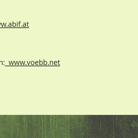
w.abif.at
n:
www.voebb.net